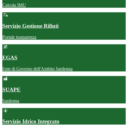
Calcola IMU
Servizio Gestione Rifiuti
Portale trasparenza
EGAS
Ente di Governo dell'Ambito Sardegna
SUAPE
Sardegna
Servizio Idrico Integrato