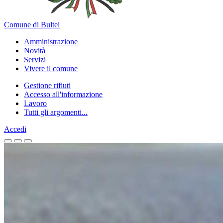
Comune di Bultei
Amministrazione
Novità
Servizi
Vivere il comune
Gestione rifiuti
Accesso all'informazione
Lavoro
Tutti gli argomenti...
Accedi
Homepage