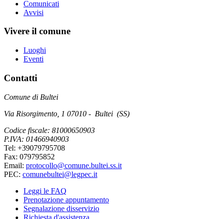
Comunicati
Avvisi
Vivere il comune
Luoghi
Eventi
Contatti
Comune di Bultei
Via Risorgimento, 1 07010 - Bultei (SS)
Codice fiscale: 81000650903
P.IVA: 01466940903
Tel: +39079795708
Fax: 079795852
Email:
protocollo@comune.bultei.ss.it
PEC:
comunebultei@legpec.it
Leggi le FAQ
Prenotazione appuntamento
Segnalazione disservizio
Richiesta d'assistenza