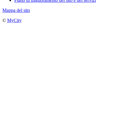
Piano di miglioramento del sito e dei servizi
Mappa del sito
©
MyCity