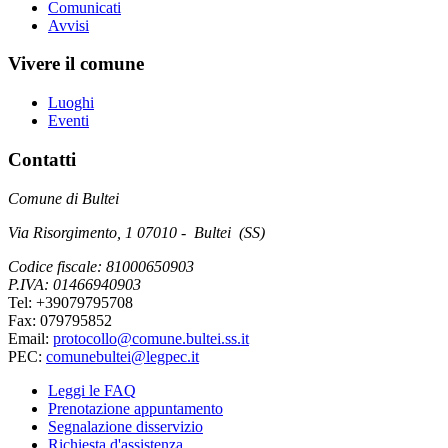
Comunicati
Avvisi
Vivere il comune
Luoghi
Eventi
Contatti
Comune di Bultei
Via Risorgimento, 1 07010 - Bultei (SS)
Codice fiscale: 81000650903
P.IVA: 01466940903
Tel: +39079795708
Fax: 079795852
Email:
protocollo@comune.bultei.ss.it
PEC:
comunebultei@legpec.it
Leggi le FAQ
Prenotazione appuntamento
Segnalazione disservizio
Richiesta d'assistenza