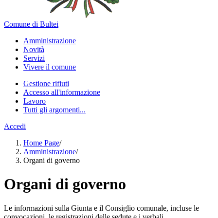
Comune di Bultei
Amministrazione
Novità
Servizi
Vivere il comune
Gestione rifiuti
Accesso all'informazione
Lavoro
Tutti gli argomenti...
Accedi
Home Page
/
Amministrazione
/
Organi di governo
Organi di governo
Le informazioni sulla Giunta e il Consiglio comunale, incluse le
convocazioni, le registrazioni delle sedute e i verbali.