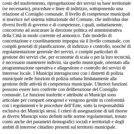
costo del trasferimento, riprogettazione dei servizi su base territoriale
(se necessario), procedure e linee di indirizzo, sottoponendo una
relazione al Consiglio comunale. Il livello di competenze municipali
si inserisce nel sistema istituzionale del Comune, che individua due
diversi livelli di governo e di competenze, i quali, unitariamente,
concorrono ad assicurare la direzione politica ed amministrativa
della Città in modo coerente ed armonico. Tale modello di
concertazione e coordinamento impegna sia il livello comunale, con
compiti generali di pianificazione, di indirizzo e controllo, nonché di
regolamentazione generale dei servizi, e compiti particolari di
gestione dei servizi che, per economie di scala o per la loro tecnicità,
è necessario mantenere indivisi, sia quello municipale, orientato alla
programmazione operativa e allagestione e controllo dei servizi di
interesse locale. I Municipi interagiscono con i distretti di polizia
municipale nelle funzioni di polizia urbana limitatamente alla
gestione delle attività di competenza municipale. Ulteriori funzioni
possono essere loro conferite con deliberazione del Consiglio
comunale. Le funzioni trasferite e attribuite ai Municipi sono
articolate per comparti omogenei e vengono gestite in conformità
con i regolamenti e le procedure dell’Ente, sotto la responsabilità
esclusiva dei Municipi stessi. I criteri di assegnazione di tali risorse
ai diversi Municipi sono definiti nelle norme regolamentari, tenuto
conto anche dei parametri demografici sociali e territoriali e degli
ambiti di interesse cittadino presenti sul territorio municipale.