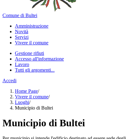
Comune di Bultei
Amministrazione
Novità
Servizi
Vivere il comune
Gestione rifiuti
Accesso all'informazione
Lavoro
Tutti gli argomenti...
Accedi
Home Page
/
Vivere il comune
/
Luoghi
/
Municipio di Bultei
Municipio di Bultei
Per municipio si intende l'edificio destinato ad essere sede degli