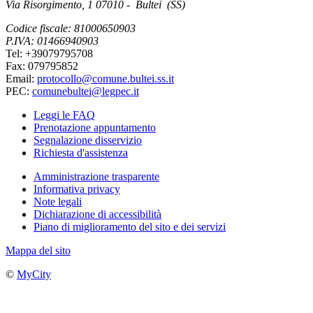
Via Risorgimento, 1 07010 - Bultei (SS)
Codice fiscale: 81000650903
P.IVA: 01466940903
Tel: +39079795708
Fax: 079795852
Email:
protocollo@comune.bultei.ss.it
PEC:
comunebultei@legpec.it
Leggi le FAQ
Prenotazione appuntamento
Segnalazione disservizio
Richiesta d'assistenza
Amministrazione trasparente
Informativa privacy
Note legali
Dichiarazione di accessibilità
Piano di miglioramento del sito e dei servizi
Mappa del sito
©
MyCity