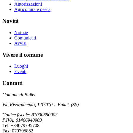
Autorizzazioni
Agricoltura e pesca
Novità
Notizie
Comunicati
Avvisi
Vivere il comune
Luoghi
Eventi
Contatti
Comune di Bultei
Via Risorgimento, 1 07010 - Bultei (SS)
Codice fiscale: 81000650903
P.IVA: 01466940903
Tel: +39079795708
Fax: 079795852