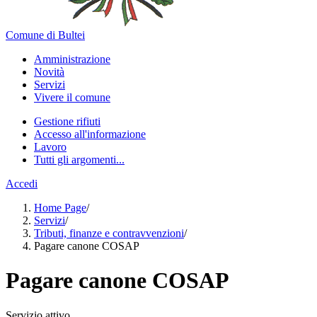
Comune di Bultei
Amministrazione
Novità
Servizi
Vivere il comune
Gestione rifiuti
Accesso all'informazione
Lavoro
Tutti gli argomenti...
Accedi
Home Page
/
Servizi
/
Tributi, finanze e contravvenzioni
/
Pagare canone COSAP
Pagare canone COSAP
Servizio attivo