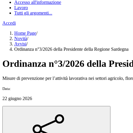
Accesso all'informazione
Lavoro
Tutti gli argomenti...
Accedi
Home Page
/
Novità
/
Avvisi
/
Ordinanza n°3/2026 della Presidente della Regione Sardegna
Ordinanza n°3/2026 della Presi
Misure di prevenzione per l’attività lavorativa nei settori agricolo, flor
Data:
22 giugno 2026